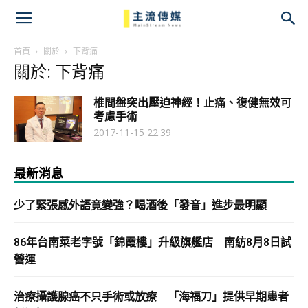
主
流
首頁
關於
下背痛
關於: 下背痛
傳
椎間盤突出壓迫神經！止痛、復健無效可
媒
考慮手術
2017-11-15 22:39
最新消息
少了緊張感外語竟變強？喝酒後「發音」進步最明顯
86年台南菜老字號「錦霞樓」升級旗艦店 南紡8月8日試
營運
治療攝護腺癌不只手術或放療 「海福刀」提供早期患者