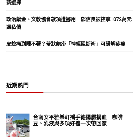
新選擇
政治獻金、文教協會款項遭挪用 郭信良被控拿1072萬元
還私債
皮蛇痛到睡不著？帶狀皰疹「神經阻斷術」可緩解疼痛
近期熱門