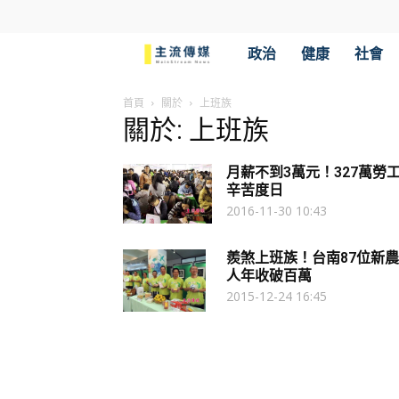
主
政治
健康
社會
流
首頁
關於
上班族
關於: 上班族
傳
月薪不到3萬元！327萬勞
媒
辛苦度日
2016-11-30 10:43
羨煞上班族！台南87位新農
人年收破百萬
2015-12-24 16:45