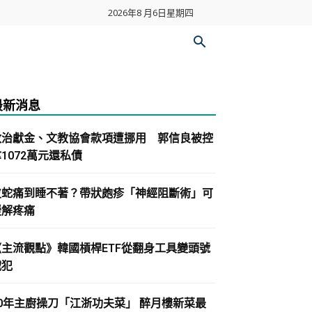
2026年8 月6日星期四
最新消息
政治獻金、文教協會款項遭挪用 郭信良被控
1072萬元還私債
皮蛇痛到睡不著？帶狀皰疹「神經阻斷術」可
緩解疼痛
《主流觀點》韓國槓桿ETF從翻身工具變頭號
戰犯
30年主廚操刀「江浙功夫菜」 醉月樓新菜最