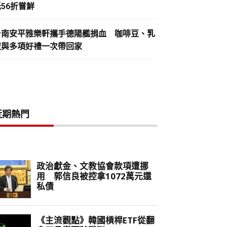
56折嘗鮮
台南安平雅樂軒攜手德陽艦捐血 咖啡豆、乳
液與多項好禮一次帶回家
近期熱門