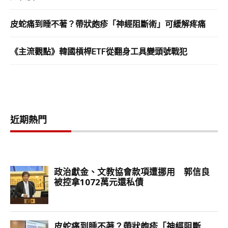
皮蛇痛到睡不著？帶狀皰疹「神經阻斷術」可緩解疼痛
《主流觀點》韓國槓桿ETF從翻身工具變頭號戰犯
近期熱門