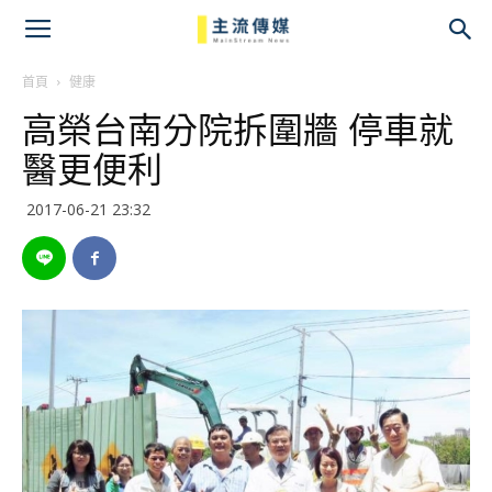
主
流
首頁
健康
高榮台南分院拆圍牆 停車就
傳
醫更便利
媒
2017-06-21 23:32