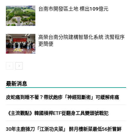
台南市開發區土地 標出109億元
高榮台南分院建構智慧化系統 洗腎程序
更簡便
最新消息
皮蛇痛到睡不著？帶狀皰疹「神經阻斷術」可緩解疼痛
《主流觀點》韓國槓桿ETF從翻身工具變頭號戰犯
30年主廚操刀「江浙功夫菜」 醉月樓新菜最低56折嘗鮮