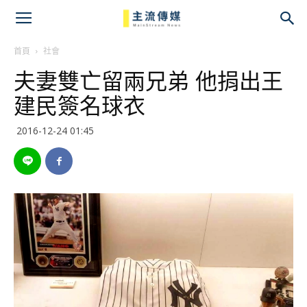
主
流
首頁
社會
夫妻雙亡留兩兄弟 他捐出王
傳
建民簽名球衣
媒
2016-12-24 01:45