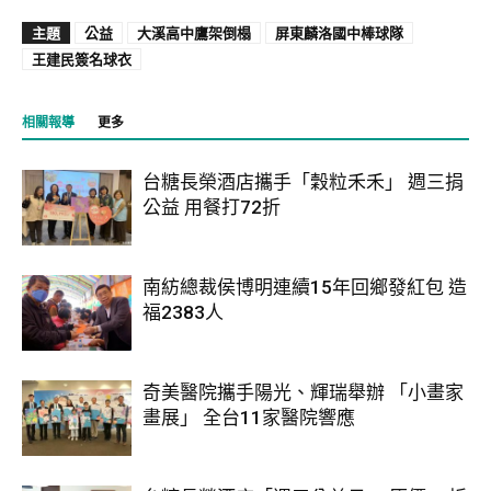
主題
公益
大溪高中鷹架倒榻
屏東麟洛國中棒球隊
王建民簽名球衣
相關報導
更多
台糖長榮酒店攜手「穀粒禾禾」 週三捐
公益 用餐打72折
南紡總裁侯博明連續15年回鄉發紅包 造
福2383人
奇美醫院攜手陽光、輝瑞舉辦 「小畫家
畫展」 全台11家醫院響應