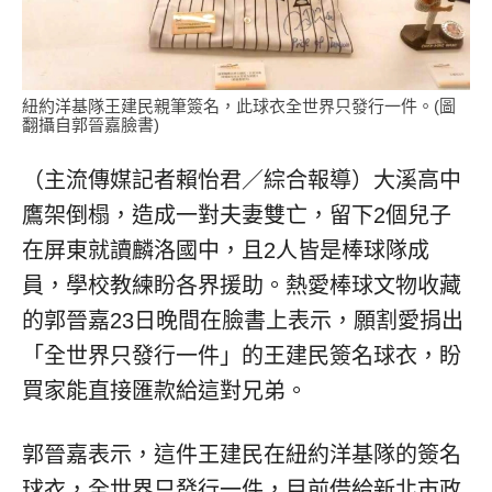
紐約洋基隊王建民親筆簽名，此球衣全世界只發行一件。(圖
翻攝自郭晉嘉臉書)
（主流傳媒記者賴怡君／綜合報導）大溪高中
鷹架倒榻，造成一對夫妻雙亡，留下2個兒子
在屏東就讀麟洛國中，且2人皆是棒球隊成
員，學校教練盼各界援助。熱愛棒球文物收藏
的郭晉嘉23日晚間在臉書上表示，願割愛捐出
「全世界只發行一件」的王建民簽名球衣，盼
買家能直接匯款給這對兄弟。
郭晉嘉表示，這件王建民在紐約洋基隊的簽名
球衣，全世界只發行一件，目前借給新北市政