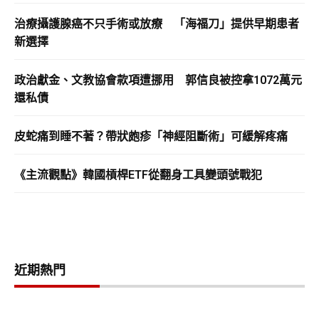
治療攝護腺癌不只手術或放療 「海福刀」提供早期患者
新選擇
政治獻金、文教協會款項遭挪用 郭信良被控拿1072萬元
還私債
皮蛇痛到睡不著？帶狀皰疹「神經阻斷術」可緩解疼痛
《主流觀點》韓國槓桿ETF從翻身工具變頭號戰犯
近期熱門