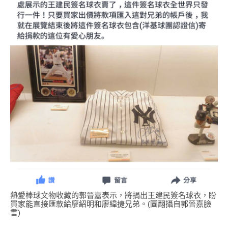
熱愛棒球文物收藏的郭晉嘉表示，將捐出王建民簽名球衣，盼
買家能直接匯款給廖紹明和廖緯捷兄弟。(圖翻攝自郭晉嘉臉
書)