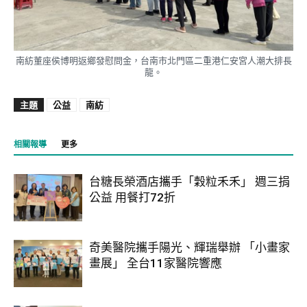
南紡董座侯博明返鄉發慰問金，台南市北門區二重港仁安宮人潮大排長
龍。
主題
公益
南紡
相關報導
更多
台糖長榮酒店攜手「穀粒禾禾」 週三捐
公益 用餐打72折
奇美醫院攜手陽光、輝瑞舉辦 「小畫家
畫展」 全台11家醫院響應