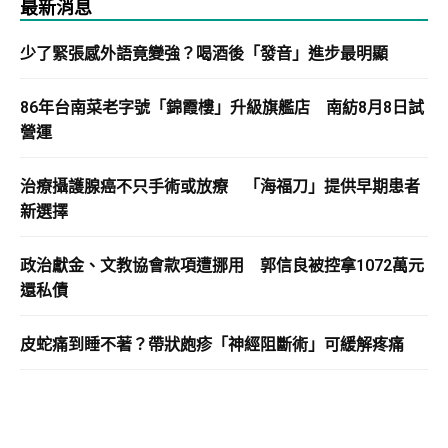
最新消息
少了緊張感外語竟變強？喝酒後「發音」進步最明顯
86年台南菜老字號「錦霞樓」升級旗艦店 南紡8月8日試
營運
治療攝護腺癌不只手術或放療 「海福刀」提供早期患者
新選擇
政治獻金、文教協會款項遭挪用 郭信良被控拿1072萬元
還私債
皮蛇痛到睡不著？帶狀皰疹「神經阻斷術」可緩解疼痛