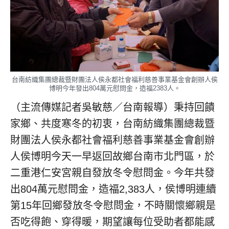
台南紡織集團總裁暨財團法人侯永都社會福利慈善事業基金會創辦人侯
博明今年發出804萬元慰問金，造福2383人。
（主流傳媒記者吳敏慈／台南報導）秉持回饋
家鄉、共度寒冬的初衷，台南紡織集團總裁暨
財團法人侯永都社會福利慈善事業基金會創辦
人侯博明今天一早返回故鄉台南市北門區，於
二重港仁安宮親自發放冬令慰問金。今年共發
出804萬元慰問金，造福2,383人，侯博明連續
第15年回鄉發放冬令慰問金，不時關懷鄉親是
否吃得飽、穿得暖，期望讓每位受助者都能感