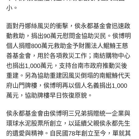
小。
面對丹娜絲風災的衝擊，侯永都基金會迅速啟
動救助，捐出90萬元慰問金協助災民。侯博明
個人捐贈800萬元救助金予財團法人鯤鯓王慈
善基金會，用於各項救災工作；南紡購物中心
也捐出1,000萬元，支持台南市政府推動災後
重建。另為協助重建因風災倒塌的南鯤鯓代天
府山門牌樓，侯博明再以個人名義捐出1,000
萬元，協助牌樓早日恢復原貌。
侯永都基金會由侯博明三兄弟捐贈統一企業與
環球水泥股票所創立，以延續父親侯永都先生
的遺愛與精神。自民國78年創立至今，單就其