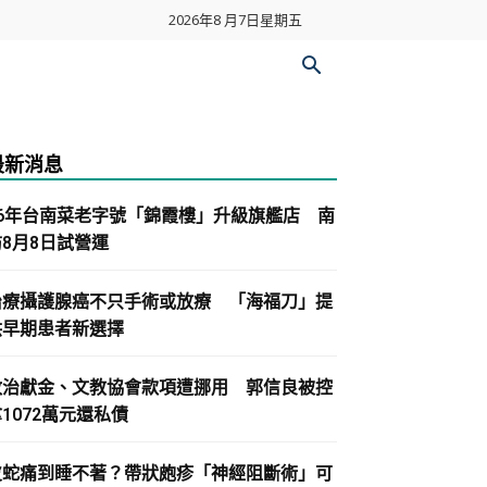
2026年8 月7日星期五
最新消息
86年台南菜老字號「錦霞樓」升級旗艦店 南
紡8月8日試營運
治療攝護腺癌不只手術或放療 「海福刀」提
供早期患者新選擇
政治獻金、文教協會款項遭挪用 郭信良被控
1072萬元還私債
皮蛇痛到睡不著？帶狀皰疹「神經阻斷術」可