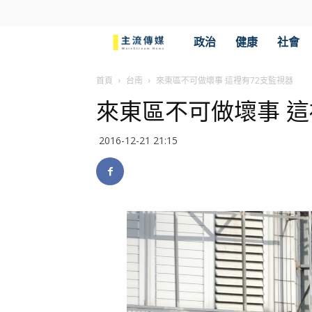
主
政治
健康
社會
流
首頁
台南
來東區不可做壞事 這裡有72支監視器
來東區不可做壞事 這
傳
2016-12-21 21:15
媒