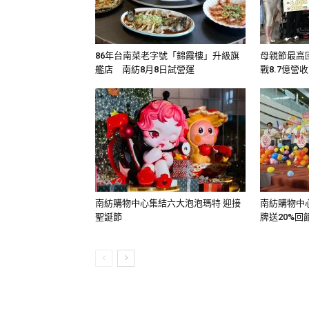
86年台南菜老字號「錦霞樓」升級旗
母親節最高回
艦店 南紡8月8日試營運
戰8.7億營收
南紡購物中心集結六大泡泡瑪特 迎接
南紡購物中心
聖誕節
牌送20%回