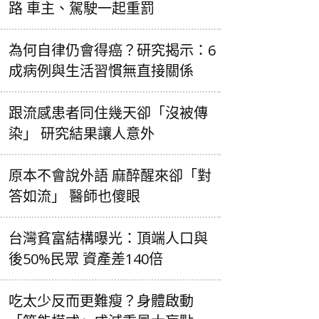
路 車主、駕駛一起重罰
為何自律仍會得癌？研究揭示：6
成病例與生活習慣無直接關係
跟流感患者同住幾天卻「沒被傳
染」 研究結果讓人意外
原本不會說外語 麻醉醒來卻「對
答如流」 醫師也傻眼
台灣貧富結構曝光：頂端人口與
後50%民眾 資產差140倍
吃太少反而更難瘦？身體啟動