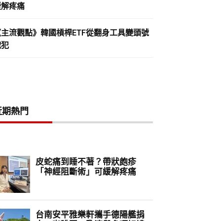
緩解疼痛
《主流觀點》韓國槓桿ETF從翻身工具變頭號
戰犯
近期熱門