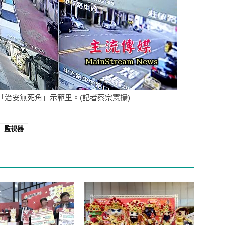
治安無死角」示範里。(記者蔡宗憲攝)
監視器