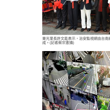
東光里長許文能表示，治安監視網由台南
成。(記者蔡宗憲攝)