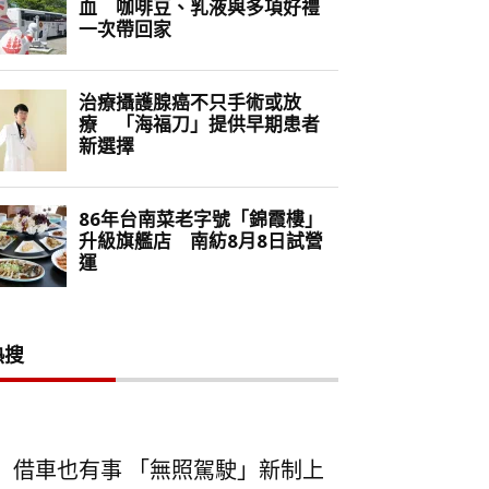
熱搜
借車也有事 「無照駕駛」新制上