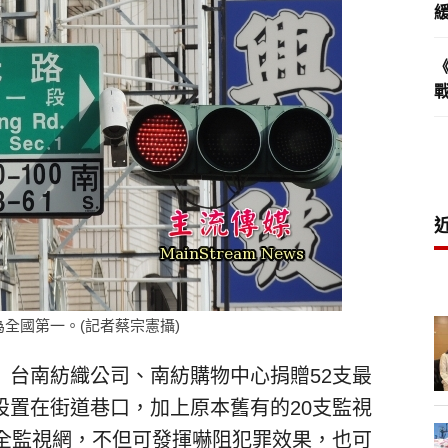
全國第一。(記者蔡宗憲攝)
）台南紡織公司、南紡購物中心捐贈52支最
設置在街道巷口，加上原本舊有的20支監視
安全監視網，不但可發揮嚇阻犯罪效果，也可