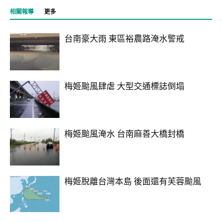
相關報導
更多
台南豪大雨 東區裕農路淹水警戒
梅姬颱風肆虐 大型交通標誌倒塌
梅姬颱風淹水 台南麻善大橋封橋
梅姬脫離台灣本島 後面還有芙蓉颱風