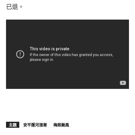
已退。
主題
安平運河漲潮
梅姬颱風