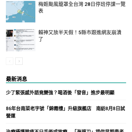
梅姬颱風籠罩全台灣 28日停班停課一覽
表
賴神又放半天假！5縣市跟進網友崩潰
了
最新消息
少了緊張感外語竟變強？喝酒後「發音」進步最明顯
86年台南菜老字號「錦霞樓」升級旗艦店 南紡8月8日試
營運
治療攝護腺癌不只手術或放療 「海福刀」提供早期患者