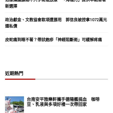
新選擇
政治獻金、文教協會款項遭挪用 郭信良被控拿1072萬元
還私債
皮蛇痛到睡不著？帶狀皰疹「神經阻斷術」可緩解疼痛
近期熱門