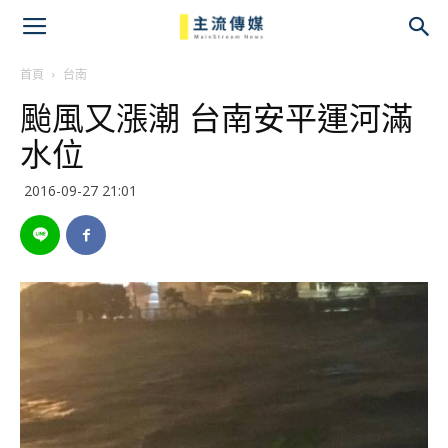
主
流
首頁
台南
颱風又漲潮 台南安平運河滿
傳
水位
媒
2016-09-27 21:01