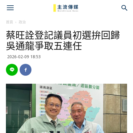
主
流
首頁
政治
蔡旺詮登記議員初選拚回歸
傳
吳通龍爭取五連任
媒
2026-02-09 18:53