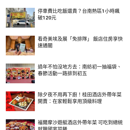
停車費比吃飯還貴？台南熱區1小時飆
破120元
看奇美埃及展「免排隊」 飯店住房享快
速通關
過年不怕沒地方去：南紡初一抽福袋、
春節活動一路排到初五
除夕夜不用再下廚！桂田酒店外帶年菜
開賣：在家輕鬆享用頂級料理
福爾摩沙遊艇酒店外帶年菜 可吃到總統
就職國宴菜餚