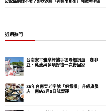
皮蛇痛到睡不著？帶狀皰疹「神經阻斷術」可緩解疼痛
近期熱門