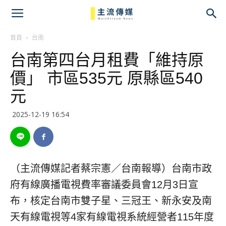
主
流
首頁
台南
台南第四台月租費「維持原
傳
價」 市區535元 原縣區540
媒
元
2025-12-19 16:54
（主流傳媒記者蔡宗憲／台南報導）台南市政
府有線廣播電視費率審議委員會12月3日宣
布，核定台南市雙子星、三冠王、新永安及南
天有線電視等4家有線電視系統經營者115年度