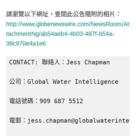
請瀏覽以下網址，查閱此公告隨附的相片：
http://www.globenewswire.com/NewsRoom/At
tachmentNg/ab54aeb4-4b03-487f-b54a-
39c970e4a1e6
CONTACT: 聯絡人：Jess Chapman

公司：Global Water Intelligence

電話號碼：909 687 5512

電郵：jess.chapman@globalwaterintel.