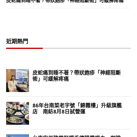
皮蛇痛到睡不著？帶狀皰疹「神經阻斷術」可緩解疼痛
近期熱門