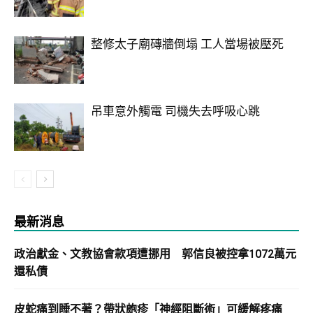
整修太子廟磚牆倒塌 工人當場被壓死
吊車意外觸電 司機失去呼吸心跳
最新消息
政治獻金、文教協會款項遭挪用 郭信良被控拿1072萬元
還私債
皮蛇痛到睡不著？帶狀皰疹「神經阻斷術」可緩解疼痛