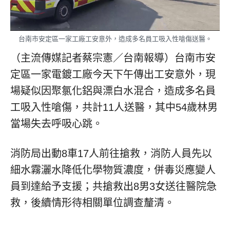
台南市安定區一家工廠工安意外，造成多名員工吸入性嗆傷送醫。
（主流傳媒記者蔡宗憲／台南報導）台南市安
定區一家電鍍工廠今天下午傳出工安意外，現
場疑似因聚氯化鋁與漂白水混合，造成多名員
工吸入性嗆傷，共計11人送醫，其中54歲林男
當場失去呼吸心跳。
消防局出動8車17人前往搶救，消防人員先以
細水霧灑水降低化學物質濃度，併毒災應變人
員到達給予支援；共搶救出8男3女送往醫院急
救，後續情形待相關單位調查釐清。