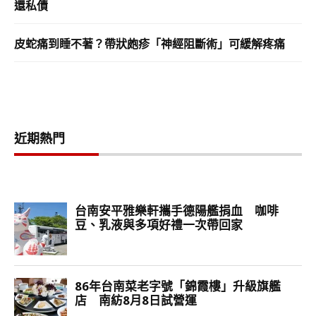
還私債
皮蛇痛到睡不著？帶狀皰疹「神經阻斷術」可緩解疼痛
近期熱門