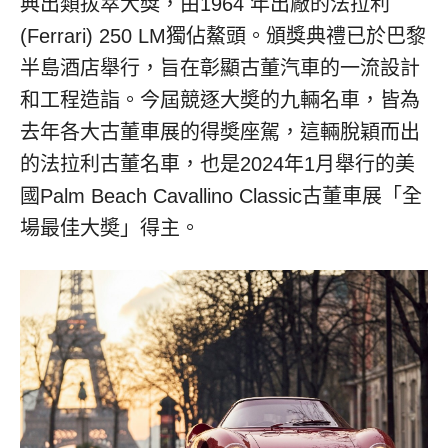
典出類拔萃大獎，由1964 年出廠的法拉利
(Ferrari) 250 LM獨佔鰲頭。頒獎典禮已於巴黎
半島酒店舉行，旨在彰顯古董汽車的一流設計
和工程造詣。今屆競逐大奬的九輛名車，皆為
去年各大古董車展的得奬座駕，這輛脫穎而出
的法拉利古董名車，也是2024年1月舉行的美
國Palm Beach Cavallino Classic古董車展「全
場最佳大奬」得主。