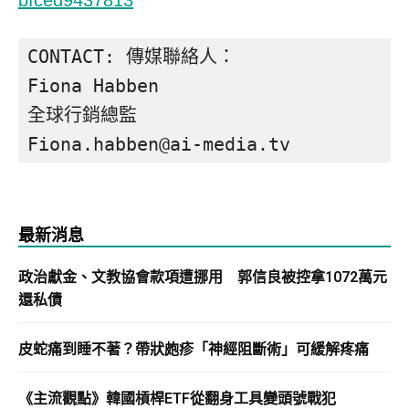
bfced9437813
CONTACT: 傳媒聯絡人：

Fiona Habben

全球行銷總監

Fiona.habben@ai-media.tv
最新消息
政治獻金、文教協會款項遭挪用 郭信良被控拿1072萬元
還私債
皮蛇痛到睡不著？帶狀皰疹「神經阻斷術」可緩解疼痛
《主流觀點》韓國槓桿ETF從翻身工具變頭號戰犯