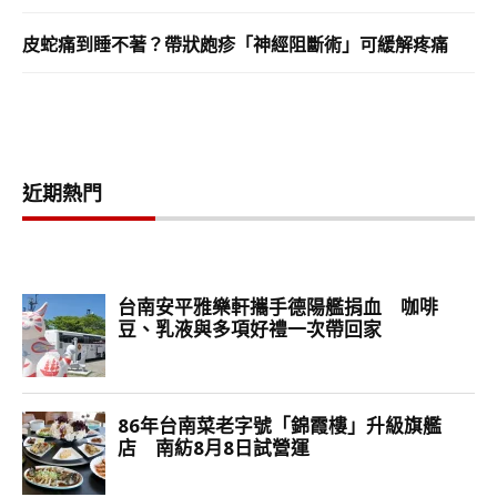
皮蛇痛到睡不著？帶狀皰疹「神經阻斷術」可緩解疼痛
近期熱門