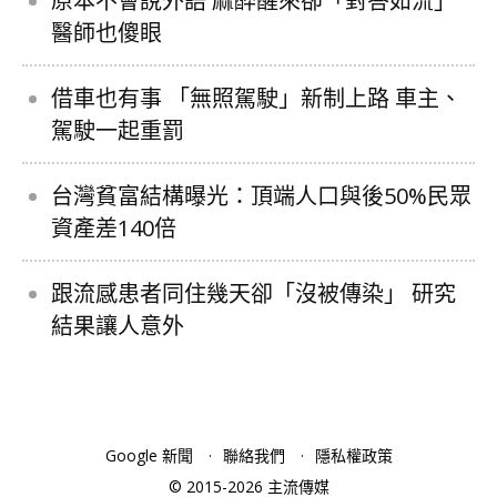
原本不會說外語 麻醉醒來卻「對答如流」
醫師也傻眼
借車也有事 「無照駕駛」新制上路 車主、
駕駛一起重罰
台灣貧富結構曝光：頂端人口與後50%民眾
資產差140倍
跟流感患者同住幾天卻「沒被傳染」 研究
結果讓人意外
Google 新聞
聯絡我們
隱私權政策
© 2015-2026 主流傳媒