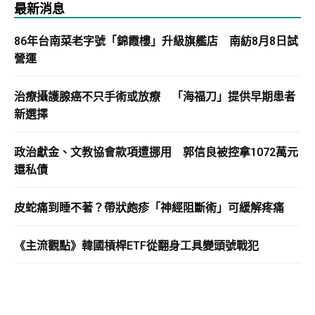
最新消息
86年台南菜老字號「錦霞樓」升級旗艦店 南紡8月8日試
營運
治療攝護腺癌不只手術或放療 「海福刀」提供早期患者
新選擇
政治獻金、文教協會款項遭挪用 郭信良被控拿1072萬元
還私債
皮蛇痛到睡不著？帶狀皰疹「神經阻斷術」可緩解疼痛
《主流觀點》韓國槓桿ETF從翻身工具變頭號戰犯