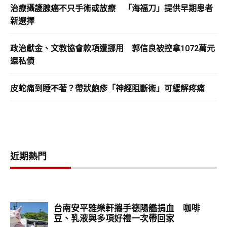
治療攝護腺癌不只手術或放療 「海福刀」提供早期患者
新選擇
政治獻金、文教協會款項遭挪用 郭信良被控拿1072萬元
還私債
皮蛇痛到睡不著？帶狀皰疹「神經阻斷術」可緩解疼痛
近期熱門