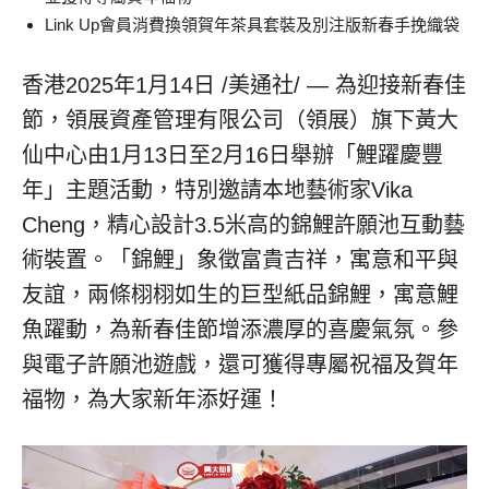
Link Up會員消費換領賀年茶具套裝及別注版新春手挽織袋
香港
2025年1月14日
/美通社/ — 為迎接新春佳
節，領展資產管理有限公司（領展）旗下黃大
仙中心由1月13日至2月16日舉辦「鯉躍慶豐
年」主題活動，特別邀請本地藝術家Vika
Cheng，精心設計3.5米高的錦鯉許願池互動藝
術裝置。「錦鯉」象徵富貴吉祥，寓意和平與
友誼，兩條栩栩如生的巨型紙品錦鯉，寓意鯉
魚躍動，為新春佳節增添濃厚的喜慶氣氛。參
與電子許願池遊戲，還可獲得專屬祝福及賀年
福物，為大家新年添好運！