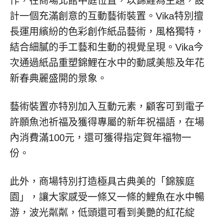
作，在商場北館中庭位置，以錦鯉為主題，設
計一個充滿創意的互動藝術裝置。Vika特別擅
長運用繽紛的色彩創作紙品藝術，風格獨特，
結合細膩的手工藝和生動的視覺呈現。Vika今
次通過紙品重塑錦鯉在水中的動感美態及年花
新春典麗盛開的景象。
藝術裝置亦特別加入互動元素，顧客可到電子
許願魚池祈福及獲得專屬的新年祝福語，在場
內消費滿100元，還可獲得指定賀年福物一
份。
此外，商場特別打造極具古典美的「錦簇庭
園」，讓大家感受一條又一條的鯉魚在水中暢
游，波光粼粼，低頭還可看到美艷的紅花綻