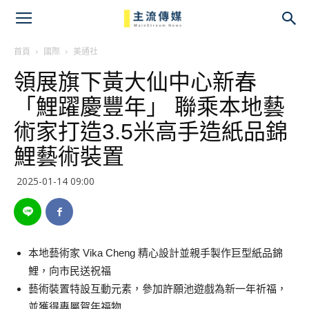
主
流
首頁
國際
美通社
領展旗下黃大仙中心新春
傳
「鯉躍慶豐年」 聯乘本地藝
媒
術家打造3.5米高手造紙品錦
鯉藝術裝置
2025-01-14 09:00
本地藝術家
Vika Cheng
精心設計並親手製作巨型紙品錦
鯉，向市民送祝福
藝術裝置特設互動元素，參加許願池遊戲為新一年祈福，
並獲得專屬賀年福物