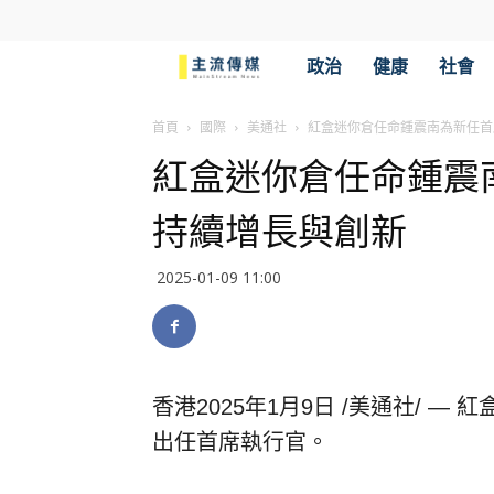
主
政治
健康
社會
流
首頁
國際
美通社
紅盒迷你倉任命鍾震南為新任首
紅盒迷你倉任命鍾震
傳
持續增長與創新
媒
2025-01-09 11:00
香港
2025年1月9日
/美通社/ — 
出任首席執行官。