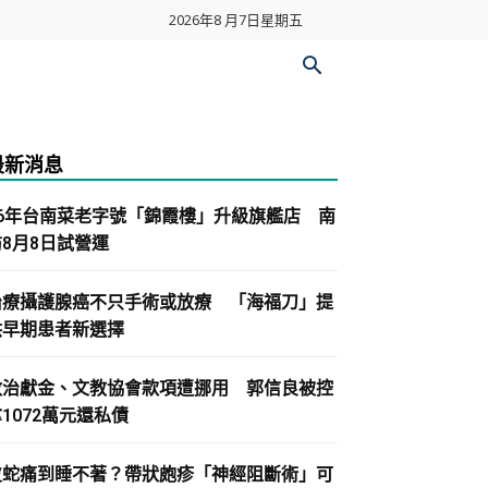
2026年8 月7日星期五
最新消息
86年台南菜老字號「錦霞樓」升級旗艦店 南
紡8月8日試營運
治療攝護腺癌不只手術或放療 「海福刀」提
供早期患者新選擇
政治獻金、文教協會款項遭挪用 郭信良被控
1072萬元還私債
皮蛇痛到睡不著？帶狀皰疹「神經阻斷術」可