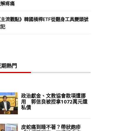
緩解疼痛
《主流觀點》韓國槓桿ETF從翻身工具變頭號
戰犯
近期熱門