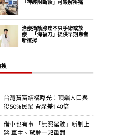
熱搜
台灣貧富結構曝光：頂端人口與
後50%民眾 資產差140倍
借車也有事 「無照駕駛」新制上
路 車主、駕駛一起重罰