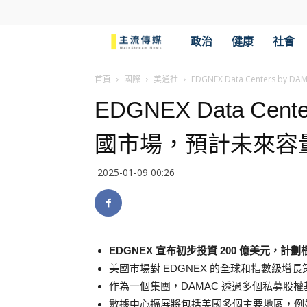
主
政治
健康
社會
流
首頁
國際
美通社
EDGNEX Data Centers 
EDGNEX Data Cen
傳
國市場，預計未來容量達
媒
2025-01-09 00:26
EDGNEX 宣布初步投資 200 億美元，
美國市場對 EDGNEX 的全球和指數級增
作為一個集團，DAMAC 透過多個私募股
數據中心擴展將包括美國多個主要地區，例