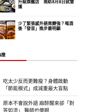
熱搜
吃太少反而更難瘦？身體啟動
「節能模式」成減重最大盲點
原本不會說外語 麻醉醒來卻「對
答如流」 醫師也傻眼