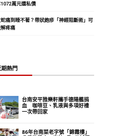
1072萬元還私債
皮蛇痛到睡不著？帶狀皰疹「神經阻斷術」可
緩解疼痛
近期熱門