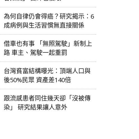
為何自律仍會得癌？研究揭示：6
成病例與生活習慣無直接關係
借車也有事 「無照駕駛」新制上
路 車主、駕駛一起重罰
台灣貧富結構曝光：頂端人口與
後50%民眾 資產差140倍
跟流感患者同住幾天卻「沒被傳
染」 研究結果讓人意外