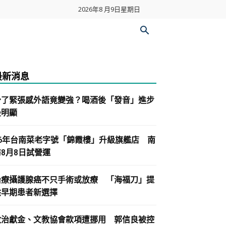
2026年8 月9日星期日
最新消息
少了緊張感外語竟變強？喝酒後「發音」進步
最明顯
86年台南菜老字號「錦霞樓」升級旗艦店 南
紡8月8日試營運
治療攝護腺癌不只手術或放療 「海福刀」提
供早期患者新選擇
政治獻金、文教協會款項遭挪用 郭信良被控