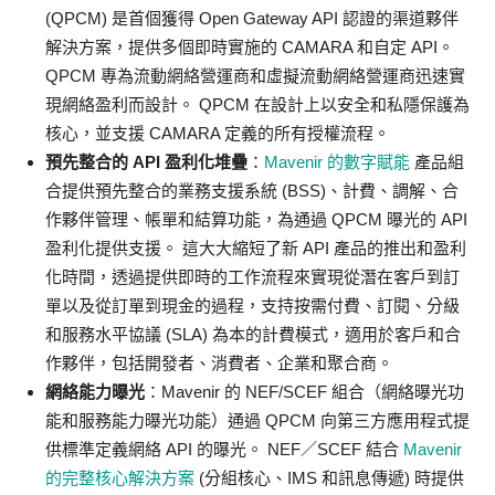
(QPCM) 是首個獲得 Open Gateway API 認證的渠道夥伴
解決方案，提供多個即時實施的 CAMARA 和自定 API。
QPCM 專為流動網絡營運商和虛擬流動網絡營運商迅速實
現網絡盈利而設計。 QPCM 在設計上以安全和私隱保護為
核心，並支援 CAMARA 定義的所有授權流程。
預先整合的 API 盈利化堆疊
：
Mavenir 的數字賦能
產品組
合提供預先整合的業務支援系統 (BSS)、計費、調解、合
作夥伴管理、帳單和結算功能，為通過 QPCM 曝光的 API
盈利化提供支援。 這大大縮短了新 API 產品的推出和盈利
化時間，透過提供即時的工作流程來實現從潛在客戶到訂
單以及從訂單到現金的過程，支持按需付費、訂閱、分級
和服務水平協議 (SLA) 為本的計費模式，適用於客戶和合
作夥伴，包括開發者、消費者、企業和聚合商。
網絡能力曝光
：Mavenir 的 NEF/SCEF 組合（網絡曝光功
能和服務能力曝光功能）通過 QPCM 向第三方應用程式提
供標準定義網絡 API 的曝光。 NEF／SCEF 結合
Mavenir
的完整核心解決方案
(分組核心、IMS 和訊息傳遞) 時提供