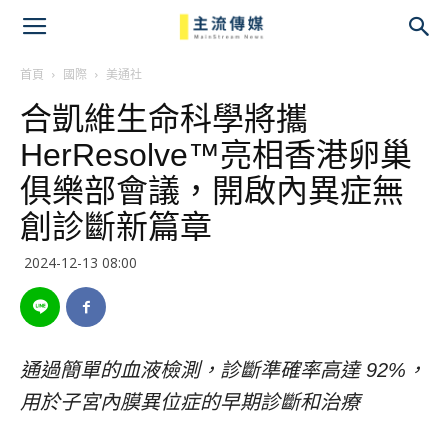
主
流
首頁
國際
美通社
合凱維生命科學將攜
傳
HerResolve™亮相香港卵巢
媒
俱樂部會議，開啟內異症無
創診斷新篇章
2024-12-13 08:00
通過簡單的血液檢測，診斷準確率高達
92%
，
用於子宮內膜異位症的早期診斷和治療