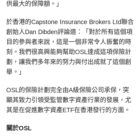
供最大的保障額。」
於香港
的
Capstone Insurance Brokers Ltd
聯合
創始人
Dan Dibden
評論道：「對於所有這個項
目的參與者來說，這是一個非常令人振奮的時
刻。我們很高興能夠
幫助
OSL
達成
這項保險計
劃
，讓
我們
多年來的努力與付出成就了這個創
舉。」
OSL
的保險計劃完全由
A
級保險公司承保，突
顯其致力引領受監管數字資產行業的發展，
尤
其
是在促進數字資產
ETF
在香港發行的方面。
關於OSL