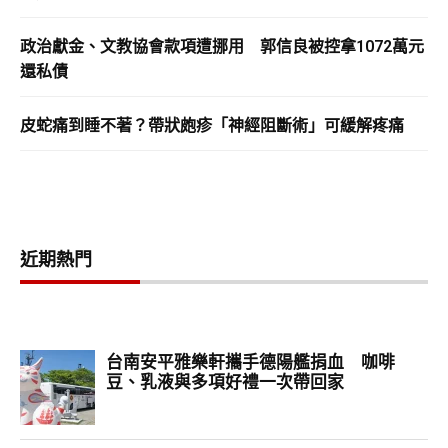
政治獻金、文教協會款項遭挪用 郭信良被控拿1072萬元
還私債
皮蛇痛到睡不著？帶狀皰疹「神經阻斷術」可緩解疼痛
近期熱門