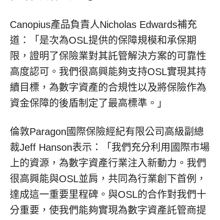
Canopius
產品負責人
Nicholas Edwards
補充
道：「是次為
OSL
提供的保障規模和承保期
限，證明了保險業對其託管解決方案的可靠性
高度認可。我們很高興能夠支持
OSL
實現其持
續目標，為數字資產的合規性
以
及
將
保險作為
資金保障
的
後盾制定了最高標準。
」
倫敦Paragon國際保險經紀有限公司高級副總
裁Jeff Hanson表示：「我們充分利用國際市場
上的資源，為數字資產行業注入新動力。我們
很高興能與OSL並肩，共同為行業創下首例，
達成這一重要里程碑。與OSL的合作對我們十
分重要，使我們能夠實現為數字資產託管商提