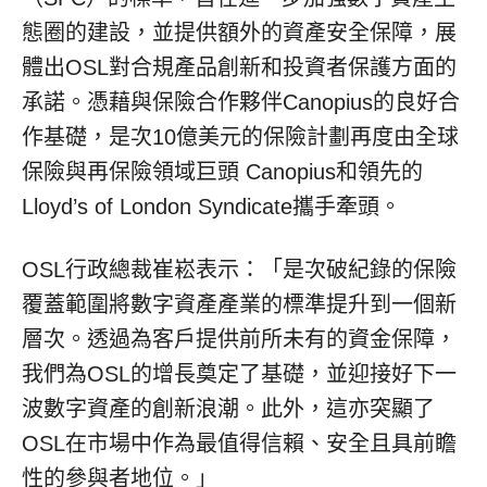
態圈的建設，並提供額外
的
資產安全保障，展
體
出
OSL
對合規產品創新和投資者保護方面的
承諾
。憑藉與保險合作夥伴
Canopius
的良好合
作基礎，是次
10
億美元的保險計劃再度由全球
保險與再保險領域巨頭
Canopius
和領先的
Lloyd’s of London Syndicate
攜手牽頭。
OSL
行政總裁崔崧表示：「是次破紀錄的保險
覆蓋範圍將數字資產產業的
標準
提升到一個新
層次。透過為客戶提供前所未有的資金保障，
我們為
OSL
的增長奠定了基礎，並迎接
好
下一
波數字資產的創新浪潮。此外，這亦突顯了
OSL
在市場中作為最值得信賴、安全且具前瞻
性的參與者地位。
」