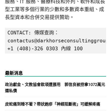
服務、IT 服務、醫療科技和外判、軟件和成長
型工業等多個行業的少數和多數資本重組、成
長型資本和合併交易提供贊助。
CONTACT: 傳媒查詢：

contactus@darkhorseconsultinggroup.
+1 (408)-326 0303 內線 100
最新消息
政治獻金、文教協會款項遭挪用 郭信良被控拿1072萬元
還私債
皮蛇痛到睡不著？帶狀皰疹「神經阻斷術」可緩解疼痛