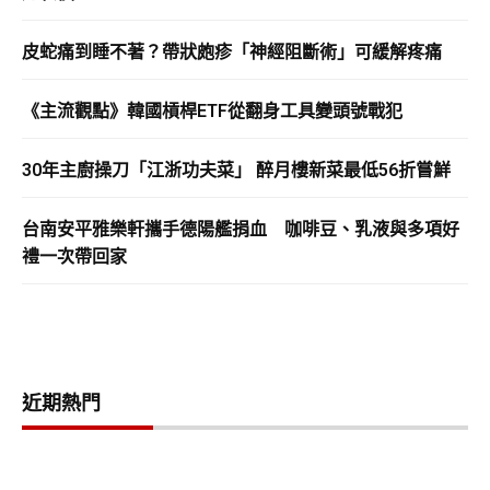
皮蛇痛到睡不著？帶狀皰疹「神經阻斷術」可緩解疼痛
《主流觀點》韓國槓桿ETF從翻身工具變頭號戰犯
30年主廚操刀「江浙功夫菜」 醉月樓新菜最低56折嘗鮮
台南安平雅樂軒攜手德陽艦捐血 咖啡豆、乳液與多項好
禮一次帶回家
近期熱門