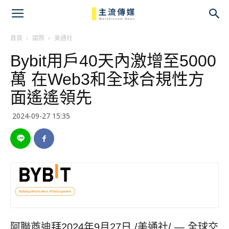
主
流
首頁
國際
美通社
Bybit用戶40天內激增至5000
傳
萬 在Web3和全球合規性方
媒
面遙遙領先
2024-09-27 15:35
阿聯酋迪拜
2024年9月27日
/美通社/ — 全球交