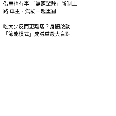
借車也有事 「無照駕駛」新制上
路 車主、駕駛一起重罰
吃太少反而更難瘦？身體啟動
「節能模式」成減重最大盲點