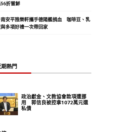
56折嘗鮮
台南安平雅樂軒攜手德陽艦捐血 咖啡豆、乳
液與多項好禮一次帶回家
近期熱門