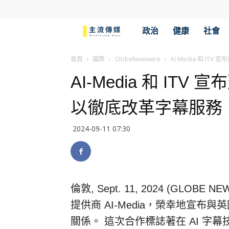
主
政治
健康
社會
流
首頁
國際
GlobeNewswire
AI-Media 和 I
AI-Media 和 I
傳
以徹底改革字幕服務
媒
2024-09-11 07:30
倫敦, Sept. 11, 2024 (GLOB
提供商 AI-Media，榮幸地宣布
關係。 這次合作標誌著在 AI 字