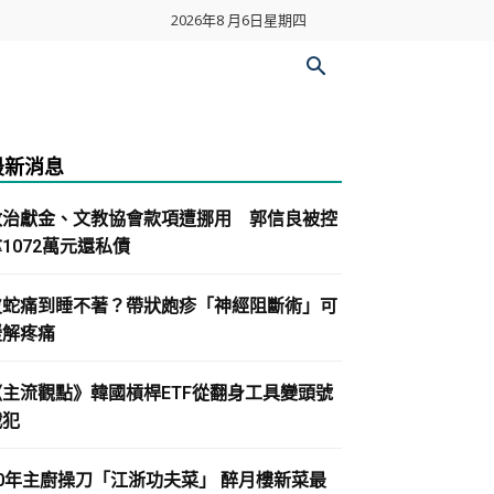
2026年8 月6日星期四
最新消息
政治獻金、文教協會款項遭挪用 郭信良被控
1072萬元還私債
皮蛇痛到睡不著？帶狀皰疹「神經阻斷術」可
緩解疼痛
《主流觀點》韓國槓桿ETF從翻身工具變頭號
戰犯
30年主廚操刀「江浙功夫菜」 醉月樓新菜最