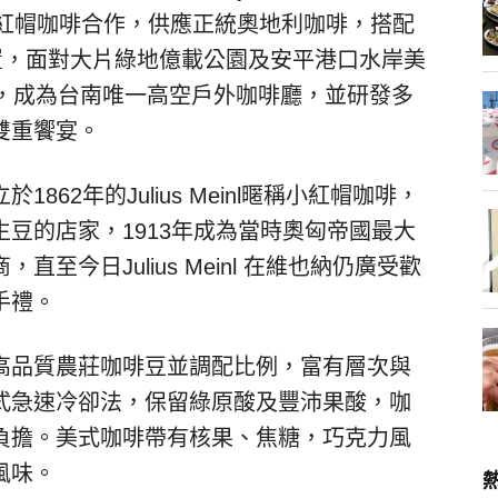
nl」小紅帽咖啡合作，供應正統奧地利咖啡，搭配
置，面對大片綠地億載公園及安平港口水岸美
景，成為台南唯一高空戶外咖啡廳，並研發多
雙重饗宴。
62年的Julius Meinl暱稱小紅帽咖啡，
豆的店家，1913年成為當時奧匈帝國最大
至今日Julius Meinl 在維也納仍廣受歡
手禮。
高品質農莊咖啡豆並調配比例，富有層次與
式急速冷卻法，保留綠原酸及豐沛果酸，咖
負擔。美式咖啡帶有核果、焦糖，巧克力風
風味。