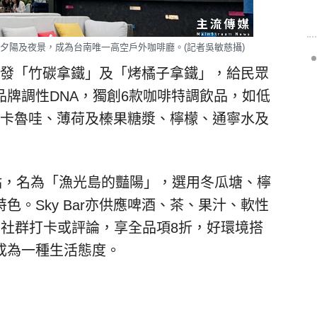
俯瞰夕陽及夜景，成為台南唯一高空戶外咖啡廳。(記者吳敏慈攝)
此研發「竹碳拿鐵」及「烤橘子拿鐵」，給民眾
牌調性DNA，獨創6款咖啡特調飲品，如低
」，以卡魯哇、薄荷及榛果糖漿、檸檬、通寧水及
遭景點，名為「漁光島的豔陽」，選用冬瓜塘、檸
。Sky Bar亦供應啤酒、茶、果汁、軟性
前社群打卡或評論，享全品項8折，好環境搭
成為一種生活態度。