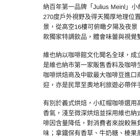
納百年第一品牌「Julius Mei
270度戶外視野及得天獨厚地理位
景，從高空16樓可俯瞰夕陽及夜
款獨家特調飲品，體會味蕾與視覺
維也納以咖啡館文化聞名全球，成立於18
是維也納市第一家販售香料及咖啡生
咖啡烘焙商及中歐最大咖啡豆進口商，直
迎，亦是民眾至奧地利旅遊必帶伴
有別於義式烘焙，小紅帽咖啡選用
香氣，淺至微深烘焙並採用維也納
啡因含量降低，對消費者來說較無
味；拿鐵保有香草、牛奶糖、榛果