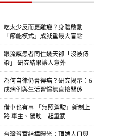
吃太少反而更難瘦？身體啟動
「節能模式」成減重最大盲點
跟流感患者同住幾天卻「沒被傳
染」 研究結果讓人意外
為何自律仍會得癌？研究揭示：6
成病例與生活習慣無直接關係
借車也有事 「無照駕駛」新制上
路 車主、駕駛一起重罰
台灣貧富結構曝光：頂端人口與