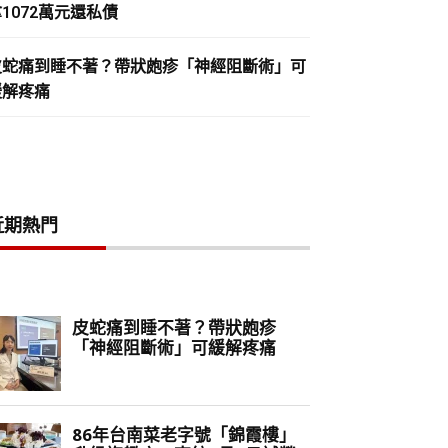
1072萬元還私債
皮蛇痛到睡不著？帶狀皰疹「神經阻斷術」可
緩解疼痛
近期熱門