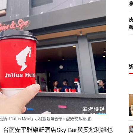
拿
納「Julius Meinl」小紅帽咖啡合作。(記者吳敏慈攝)
南安平雅樂軒酒店Sky Bar與奧地利維也