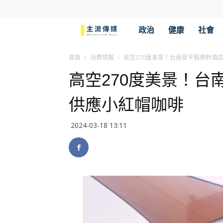
主
政治
健康
社會
流
首頁
消費情報
高空270度美景！台南安平雅樂軒酒店S
高空270度美景！台南
傳
供應小紅帽咖啡
媒
2024-03-18 13:11