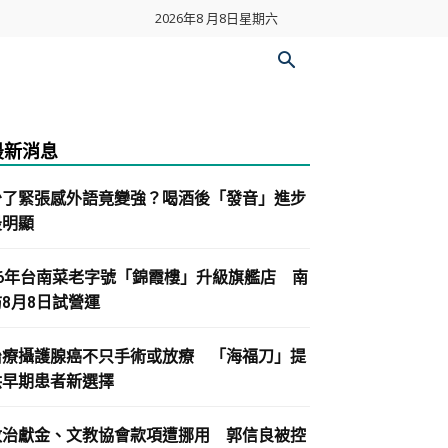
2026年8 月8日星期六
最新消息
少了緊張感外語竟變強？喝酒後「發音」進步
最明顯
86年台南菜老字號「錦霞樓」升級旗艦店 南
紡8月8日試營運
治療攝護腺癌不只手術或放療 「海福刀」提
供早期患者新選擇
政治獻金、文教協會款項遭挪用 郭信良被控