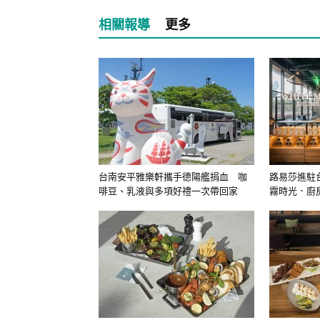
相關報導
更多
台南安平雅樂軒攜手德陽艦捐血 咖
路易莎進駐
啡豆、乳液與多項好禮一次帶回家
霧時光．廚