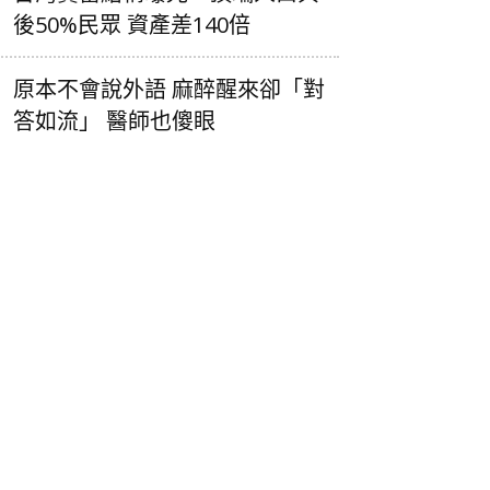
後50%民眾 資產差140倍
原本不會說外語 麻醉醒來卻「對
答如流」 醫師也傻眼