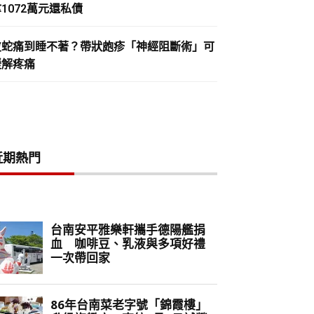
1072萬元還私債
皮蛇痛到睡不著？帶狀皰疹「神經阻斷術」可
緩解疼痛
近期熱門