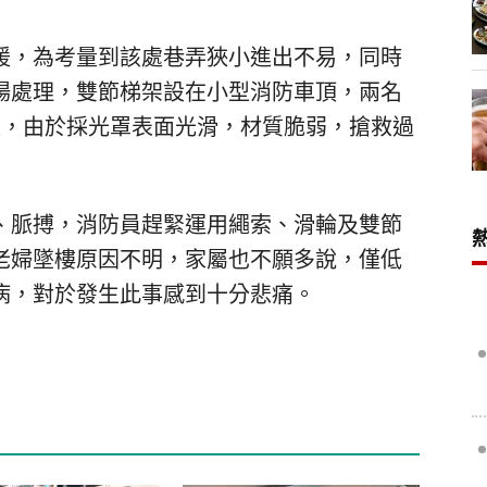
援，為考量到該處巷弄狹小進出不易，同時
場處理，雙節梯架設在小型消防車頂，兩名
援，由於採光罩表面光滑，材質脆弱，搶救過
、脈搏，消防員趕緊運用繩索、滑輪及雙節
老婦墜樓原因不明，家屬也不願多說，僅低
病，對於發生此事感到十分悲痛。