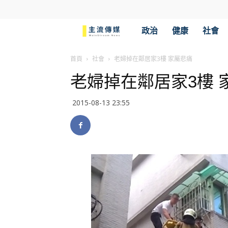
主
政治
健康
社會
流
首頁
社會
老婦掉在鄰居家3樓 家屬悲痛
老婦掉在鄰居家3樓 
傳
2015-08-13 23:55
媒