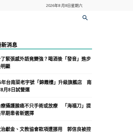
2026年8 月8日星期六
最新消息
少了緊張感外語竟變強？喝酒後「發音」進步
最明顯
86年台南菜老字號「錦霞樓」升級旗艦店 南
紡8月8日試營運
治療攝護腺癌不只手術或放療 「海福刀」提
供早期患者新選擇
政治獻金、文教協會款項遭挪用 郭信良被控