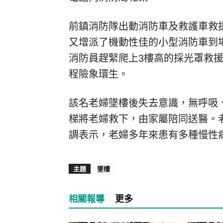
前鎮消防隊出動消防車及救護車救
又增派了機動性佳的小型消防車到
消防員趕緊爬上3樓高的採光罩救
程險象環生。
該名老婦墜樓後失去意識，無呼吸
梯將老婦救下，由家屬陪同送醫。
調表示，老婦多年來患有多種慢性
主題
墜樓
相關報導
更多