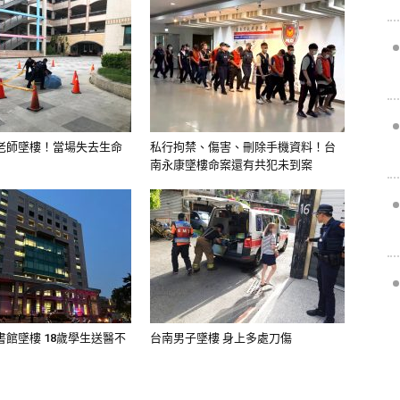
老師墜樓！當場失去生命
私行拘禁、傷害、刪除手機資料！台
南永康墜樓命案還有共犯未到案
館墜樓 18歲學生送醫不
台南男子墜樓 身上多處刀傷