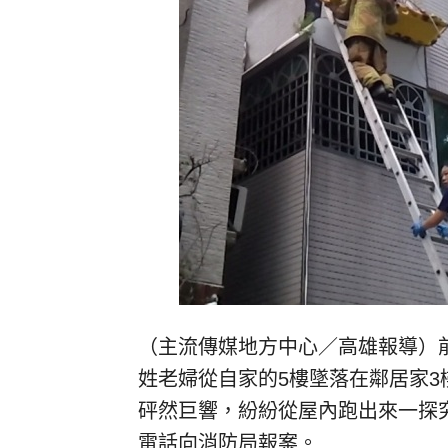
（主流傳媒地方中心／高雄報導）前
姓老婦從自家的5樓墜落在鄰居家
砰然巨響，紛紛從屋內跑出來一探
電話向消防局報案。