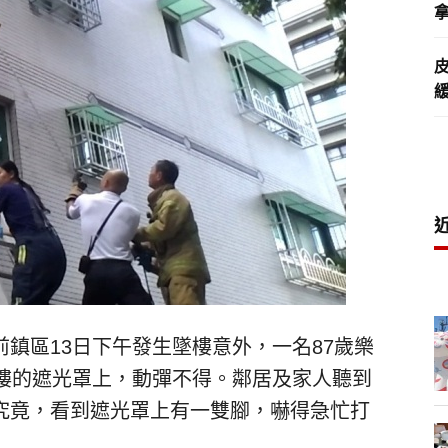
拿
鎮區13日下午發生墜樓意外，一名87歲樂
3樓的遮光罩上，動彈不得。鄰居及家人聽到
究竟，看到遮光罩上有一雙腳，嚇得急忙打