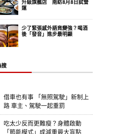
熱搜
借車也有事 「無照駕駛」新制上
路 車主、駕駛一起重罰
吃太少反而更難瘦？身體啟動
「節能模式」成減重最大盲點