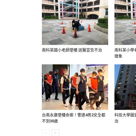
南科某國小老師墜樓 送醫宣告不治
南科某小學
徵象
台南永康墜樓命案！警逮4男2女全都
科技大學圖書
不到30歲
治