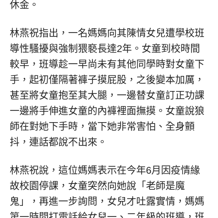
休金。
林燕祝指出，一名媽媽向其陳情女兒遭學校班
導性騷擾與強制猥褻長達2年。女童到校時間
較早，班導趁一早尚未有其他同學時對女童下
手，起初僅隔著褲子摸屁股，之後變本加厲，
甚至將女童抱至其大腿，一邊替女童訂正功課
一邊將手伸進女童的內褲裡面撫摸。女童說狼
師在對她下手時，當下她非常害怕、全身顫
抖，連話都說不出來。
林燕祝說，這位媽媽表示在今年6月因疫情緣
故校園停課，女童突然向她說「老師是魔
鬼」，再進一步詢問，女兒才吐露實情，媽媽
第一時間打電話給女兒一、二年級的班導，班