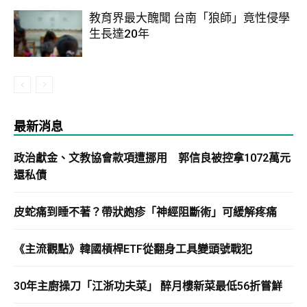
教育界最大醜聞 台南「狼師」竟性侵學
生長達20年
最新消息
政治獻金、文教協會款項遭挪用 郭信良被控拿1072萬元
還私債
皮蛇痛到睡不著？帶狀皰疹「神經阻斷術」可緩解疼痛
《主流觀點》韓國槓桿ETF從翻身工具變頭號戰犯
30年主廚操刀「江浙功夫菜」 醉月樓新菜最低56折嘗鮮