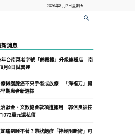
2026年8 月7日星期五
最新消息
86年台南菜老字號「錦霞樓」升級旗艦店 南
紡8月8日試營運
治療攝護腺癌不只手術或放療 「海福刀」提
供早期患者新選擇
政治獻金、文教協會款項遭挪用 郭信良被控
1072萬元還私債
皮蛇痛到睡不著？帶狀皰疹「神經阻斷術」可