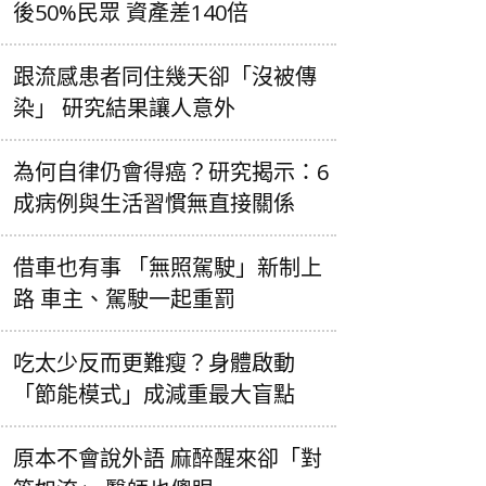
後50%民眾 資產差140倍
跟流感患者同住幾天卻「沒被傳
染」 研究結果讓人意外
為何自律仍會得癌？研究揭示：6
成病例與生活習慣無直接關係
借車也有事 「無照駕駛」新制上
路 車主、駕駛一起重罰
吃太少反而更難瘦？身體啟動
「節能模式」成減重最大盲點
原本不會說外語 麻醉醒來卻「對