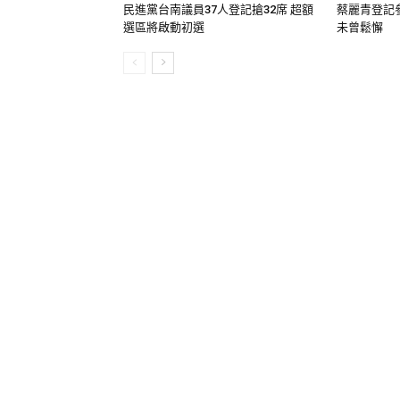
民進黨台南議員37人登記搶32席 超額
蔡麗青登記
選區將啟動初選
未曾鬆懈