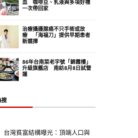
熱搜
台灣貧富結構曝光：頂端人口與