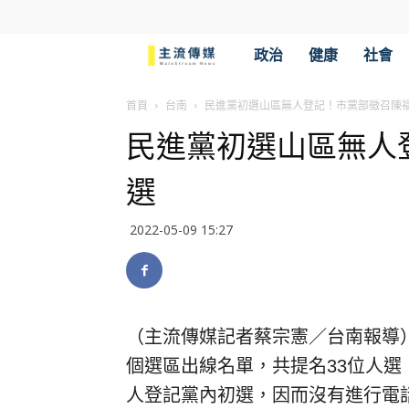
主
政治
健康
社會
流
首頁
台南
民進黨初選山區無人登記！市黨部徵召陳
民進黨初選山區無人
傳
選
媒
2022-05-09 15:27
（主流傳媒記者蔡宗憲／台南報導）
個選區出線名單，共提名33位人選
人登記黨內初選，因而沒有進行電