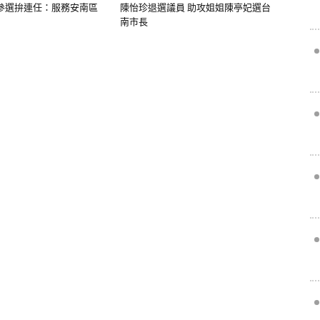
參選拚連任：服務安南區
陳怡珍退選議員 助攻姐姐陳亭妃選台
南市長