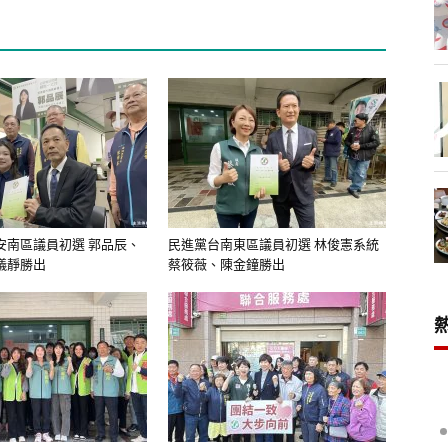
安南區議員初選 郭品辰、
民進黨台南東區議員初選 林俊憲系統
儀靜勝出
蔡筱薇、陳金鐘勝出