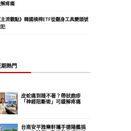
緩解疼痛
《主流觀點》韓國槓桿ETF從翻身工具變頭號
戰犯
近期熱門