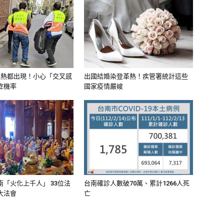
革熱都出現！小心「交叉感
出國結婚染登革熱！疾管署統計這些
症機率
國家疫情嚴峻
「火化上千人」 33位法
台南確診人數破70萬、累計1266人死
大法會
亡