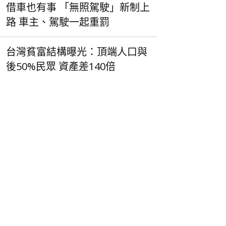
借車也有事 「無照駕駛」新制上
路 車主、駕駛一起重罰
台灣貧富結構曝光：頂端人口與
後50%民眾 資產差140倍