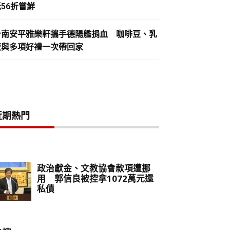
56折嘗鮮
台南安平雅樂軒攜手德陽艦捐血 咖啡豆、乳
液與多項好禮一次帶回家
近期熱門