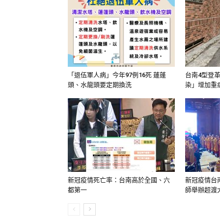
「退伍軍人病」今年97例16死 蓮蓬
台南4型登
頭、水龍頭要定期換洗
染」增加重
新冠疫情死亡率：台南高於全國、六
新冠疫情台南
都第一
師舉辦超渡