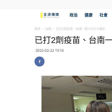
主
政治
健康
社會
流
首頁
台南
已打2劑疫苗、台南一家10口5人確診
已打2劑疫苗、台南一
傳
2022-02-22 15:16
媒