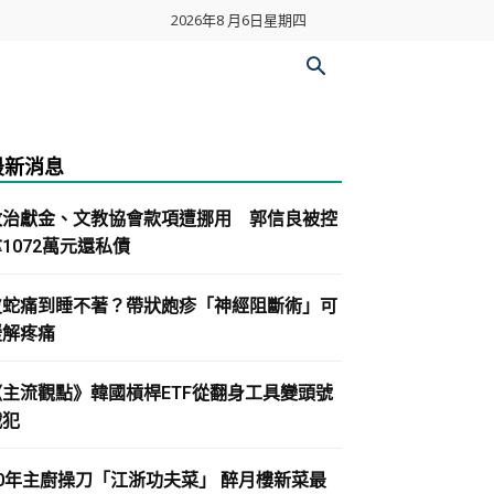
2026年8 月6日星期四
最新消息
政治獻金、文教協會款項遭挪用 郭信良被控
1072萬元還私債
皮蛇痛到睡不著？帶狀皰疹「神經阻斷術」可
緩解疼痛
《主流觀點》韓國槓桿ETF從翻身工具變頭號
戰犯
30年主廚操刀「江浙功夫菜」 醉月樓新菜最