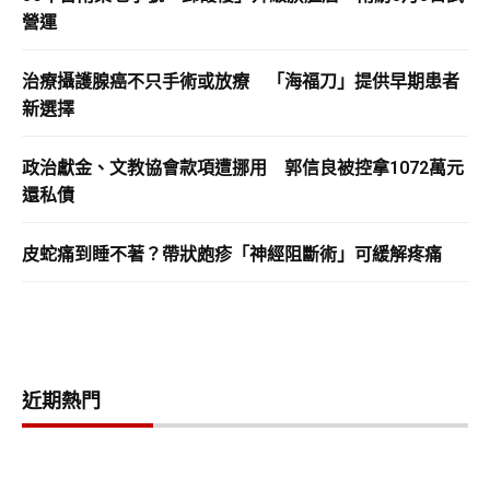
營運
治療攝護腺癌不只手術或放療 「海福刀」提供早期患者
新選擇
政治獻金、文教協會款項遭挪用 郭信良被控拿1072萬元
還私債
皮蛇痛到睡不著？帶狀皰疹「神經阻斷術」可緩解疼痛
近期熱門