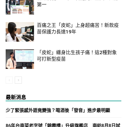
第一
百痛之王「皮蛇」上身超痛苦！新款疫
苗保護力長達19年
「皮蛇」纏身比生孩子痛！這2種對象
可打新型疫苗
最新消息
少了緊張感外語竟變強？喝酒後「發音」進步最明顯
86年台南菜老字號「錦霞樓」升級旗艦店 南紡8月8日試