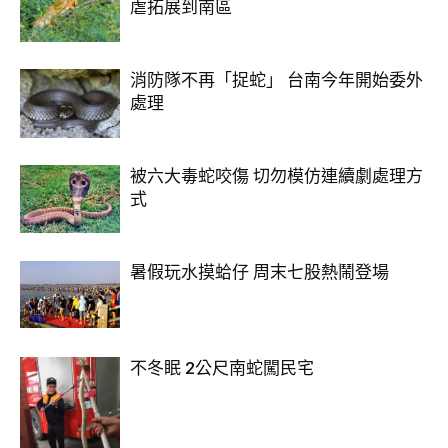
虐拓展到南區
消防隊不再「捉蛇」 台南今年開始委外
處理
被六大毒蛇咬傷 切勿模仿連續劇處理方
式
暑假玩水摸蛤仔 周末七股熱鬧登場
不冬眠 2公尺南蛇闖民宅