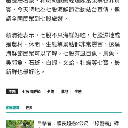
區長莊名豪、和明紡織總經理陳富泉等各界貴
賓，今天特地為七股海鮮節活動站台宣傳，邀
請全國民眾到七股旅遊。
賴清德表示，七股不只海鮮好吃，七股濕地或
是農村、休閒、生態等景點都非常豐富，透過
海鮮節民眾可以了解，七股有虱目魚、烏魚、
吳郭魚、石斑、白蝦、文蛤、牡蠣等七寶，最
新鮮也最好吃。
主題
七股海鮮節
夕陽
濕地
生態
相關報導
更多
目擊者：體長超過2公尺 「綠鬣蜥」肆