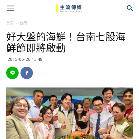
主
流
首頁
台南
好大盤的海鮮！台南七股海
傳
鮮節即將啟動
媒
2015-06-26 13:48