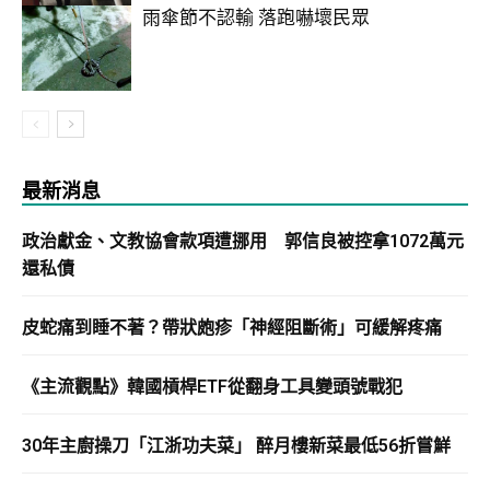
雨傘節不認輸 落跑嚇壞民眾
最新消息
政治獻金、文教協會款項遭挪用 郭信良被控拿1072萬元
還私債
皮蛇痛到睡不著？帶狀皰疹「神經阻斷術」可緩解疼痛
《主流觀點》韓國槓桿ETF從翻身工具變頭號戰犯
30年主廚操刀「江浙功夫菜」 醉月樓新菜最低56折嘗鮮