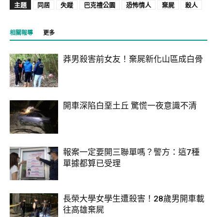
主題
同居
失蹤
巴克禮公園
恐怖情人
棄屍
殺人
相關報導
更多
莽男殺害前女友！棄屍新化山區成白骨
開車深陷白堊土丘 驚慌一夜意識不清
報案一定要開三聯單嗎？警方：這7種
單據都算已受理
長榮大學女學生遭殺害！28歲男開車載
往高雄棄屍