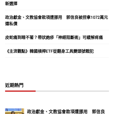
新選擇
政治獻金、文教協會款項遭挪用 郭信良被控拿1072萬元
還私債
皮蛇痛到睡不著？帶狀皰疹「神經阻斷術」可緩解疼痛
《主流觀點》韓國槓桿ETF從翻身工具變頭號戰犯
近期熱門