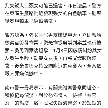
判失蹤人口張女可能已遇害。昨日凌晨，警方
在東區生產路附近發現張女的白色轎車，勘察
後發現轎車已經遭清洗。
警方認為，張女同居男友嫌疑重大，立即報請
檢察官簽發拘票，緊急拘提吳嫌到案並執行搜
索。吳男到案後坦承，1月8日因感情糾紛與女
友發生爭吵，勒斃女友後，再將屍體肢解裝
袋，後棄置巴克禮公園附近的草叢內，全案依
殺人罪嫌偵辦中。
南市警一分局表示，有關失蹤案警察同理心、
積極協尋偵辦，對於恐佈情人，檢警「零容
忍」的態度一致，民眾失蹤遇害案，於短短的