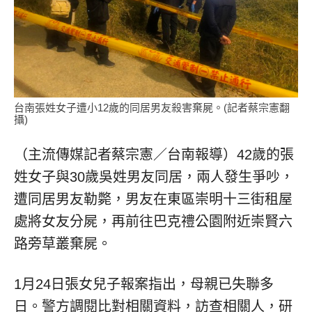
台南張姓女子遭小12歲的同居男友殺害棄屍。(記者蔡宗憲翻
攝)
（主流傳媒記者蔡宗憲／台南報導）42歲的張
姓女子與30歲吳姓男友同居，兩人發生爭吵，
遭同居男友勒斃，男友在東區崇明十三街租屋
處將女友分屍，再前往巴克禮公園附近崇賢六
路旁草叢棄屍。
1月24日張女兒子報案指出，母親已失聯多
日。警方調閱比對相關資料，訪查相關人，研