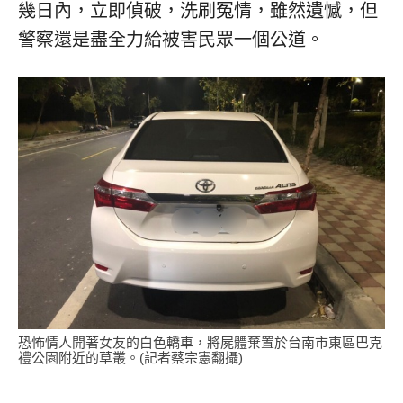
幾日內，立即偵破，洗刷冤情，雖然遺憾，但
警察還是盡全力給被害民眾一個公道。
恐怖情人開著女友的白色轎車，將屍體棄置於台南市東區巴克
禮公園附近的草叢。(記者蔡宗憲翻攝)