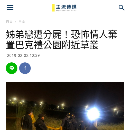
主
流
首頁
台南
姊弟戀遭分屍！恐怖情人棄
傳
置巴克禮公園附近草叢
媒
2019-02-02 12:39