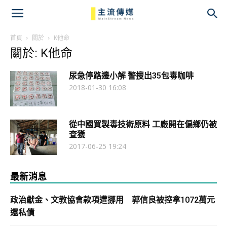
主
流
首頁
關於
K他命
關於: K他命
傳
尿急停路邊小解 警搜出35包毒咖啡
媒
2018-01-30 16:08
從中國買製毒技術原料 工廠開在偏鄉仍被
查獲
2017-06-25 19:24
最新消息
政治獻金、文教協會款項遭挪用 郭信良被控拿1072萬元
還私債