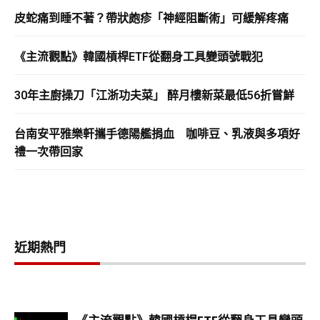
皮蛇痛到睡不著？帶狀皰疹「神經阻斷術」可緩解疼痛
《主流觀點》韓國槓桿ETF從翻身工具變頭號戰犯
30年主廚操刀「江浙功夫菜」 醉月樓新菜最低56折嘗鮮
台南安平雅樂軒攜手德陽艦捐血 咖啡豆、乳液與多項好
禮一次帶回家
近期熱門