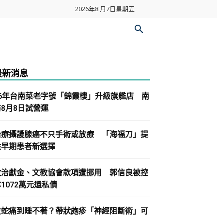
2026年8 月7日星期五
最新消息
86年台南菜老字號「錦霞樓」升級旗艦店 南
紡8月8日試營運
治療攝護腺癌不只手術或放療 「海福刀」提
供早期患者新選擇
政治獻金、文教協會款項遭挪用 郭信良被控
1072萬元還私債
皮蛇痛到睡不著？帶狀皰疹「神經阻斷術」可