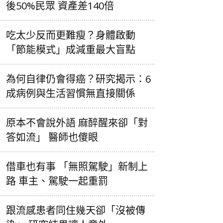
後50%民眾 資產差140倍
吃太少反而更難瘦？身體啟動
「節能模式」成減重最大盲點
為何自律仍會得癌？研究揭示：6
成病例與生活習慣無直接關係
原本不會說外語 麻醉醒來卻「對
答如流」 醫師也傻眼
借車也有事 「無照駕駛」新制上
路 車主、駕駛一起重罰
跟流感患者同住幾天卻「沒被傳