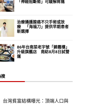
熱搜
台灣貧富結構曝光：頂端人口與