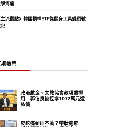
緩解疼痛
《主流觀點》韓國槓桿ETF從翻身工具變頭號
戰犯
近期熱門