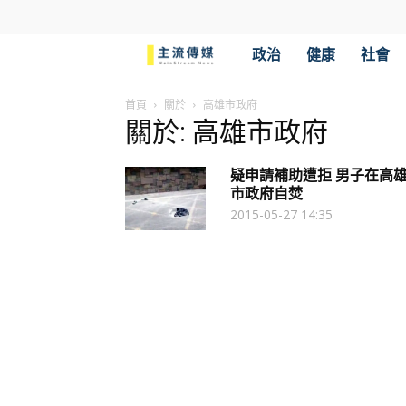
主
政治
健康
社會
流
首頁
關於
高雄市政府
關於: 高雄市政府
傳
疑申請補助遭拒 男子在高
媒
市政府自焚
2015-05-27 14:35