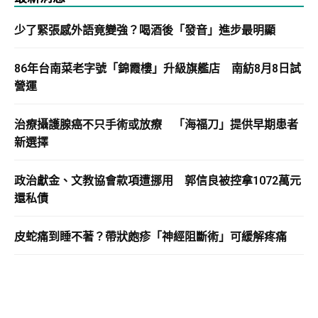
少了緊張感外語竟變強？喝酒後「發音」進步最明顯
86年台南菜老字號「錦霞樓」升級旗艦店 南紡8月8日試
營運
治療攝護腺癌不只手術或放療 「海福刀」提供早期患者
新選擇
政治獻金、文教協會款項遭挪用 郭信良被控拿1072萬元
還私債
皮蛇痛到睡不著？帶狀皰疹「神經阻斷術」可緩解疼痛