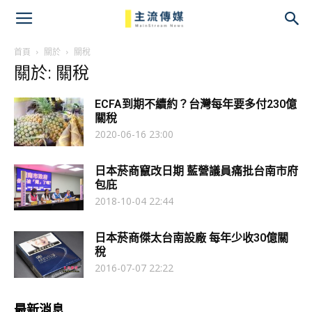
主
流
首頁
關於
關稅
關於: 關稅
傳
ECFA到期不續約？台灣每年要多付230億
媒
關稅
2020-06-16 23:00
日本菸商竄改日期 藍營議員痛批台南市府
包庇
2018-10-04 22:44
日本菸商傑太台南設廠 每年少收30億關
稅
2016-07-07 22:22
最新消息