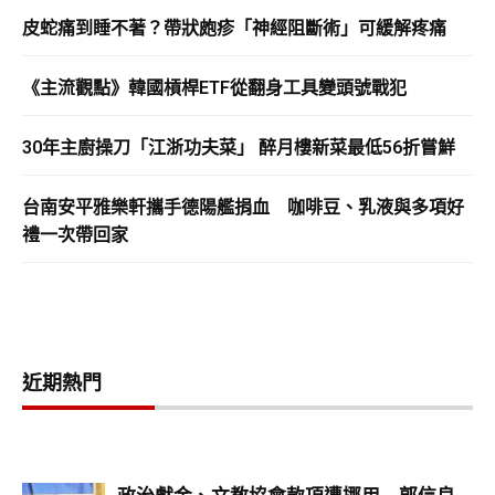
皮蛇痛到睡不著？帶狀皰疹「神經阻斷術」可緩解疼痛
《主流觀點》韓國槓桿ETF從翻身工具變頭號戰犯
30年主廚操刀「江浙功夫菜」 醉月樓新菜最低56折嘗鮮
台南安平雅樂軒攜手德陽艦捐血 咖啡豆、乳液與多項好
禮一次帶回家
近期熱門