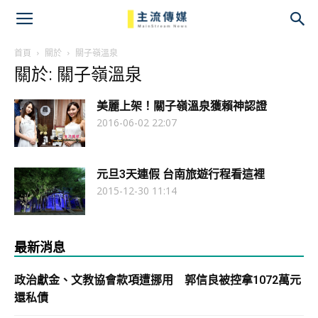
主
流
首頁
關於
關子嶺溫泉
關於: 關子嶺溫泉
傳
美麗上架！關子嶺溫泉獲賴神認證
媒
2016-06-02 22:07
元旦3天連假 台南旅遊行程看這裡
2015-12-30 11:14
最新消息
政治獻金、文教協會款項遭挪用 郭信良被控拿1072萬元
還私債