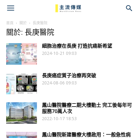
主
流
首頁
關於
長庚醫院
關於: 長庚醫院
傳
細胞治療在長庚 打造抗癌新希望
媒
2024-10-21 09:03
長庚癌症質子治療再突破
2024-08-06 09:03
鳳山醫院醫療二期大樓動土 完工後每年可
服務70萬人次
2022-10-17 18:53
鳳山醫院新建醫療大樓啟用：一般急性病