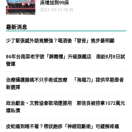
床增加到99床
2021-10-13 18:35
最新消息
少了緊張感外語竟變強？喝酒後「發音」進步最明顯
86年台南菜老字號「錦霞樓」升級旗艦店 南紡8月8日試
營運
治療攝護腺癌不只手術或放療 「海福刀」提供早期患者
新選擇
政治獻金、文教協會款項遭挪用 郭信良被控拿1072萬元
還私債
皮蛇痛到睡不著？帶狀皰疹「神經阻斷術」可緩解疼痛