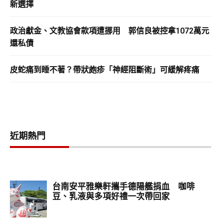
新選擇
政治獻金、文教協會款項遭挪用 郭信良被控拿1072萬元
還私債
皮蛇痛到睡不著？帶狀皰疹「神經阻斷術」可緩解疼痛
近期熱門