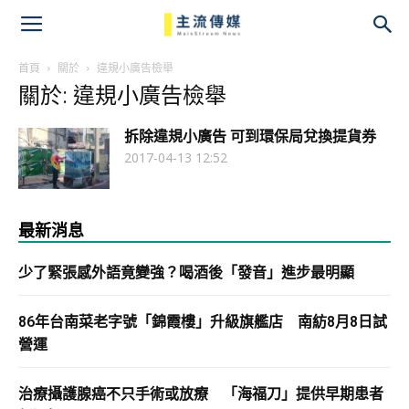
主
流
首頁
關於
違規小廣告檢舉
關於: 違規小廣告檢舉
傳
拆除違規小廣告 可到環保局兌換提貨券
媒
2017-04-13 12:52
最新消息
少了緊張感外語竟變強？喝酒後「發音」進步最明顯
86年台南菜老字號「錦霞樓」升級旗艦店 南紡8月8日試
營運
治療攝護腺癌不只手術或放療 「海福刀」提供早期患者