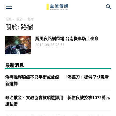
主
流
首頁
關於
路樹
關於: 路樹
傳
颱風夜路樹倒塌 台南機車騎士喪命
媒
2019-08-26 23:56
最新消息
治療攝護腺癌不只手術或放療 「海福刀」提供早期患者
新選擇
政治獻金、文教協會款項遭挪用 郭信良被控拿1072萬元
還私債