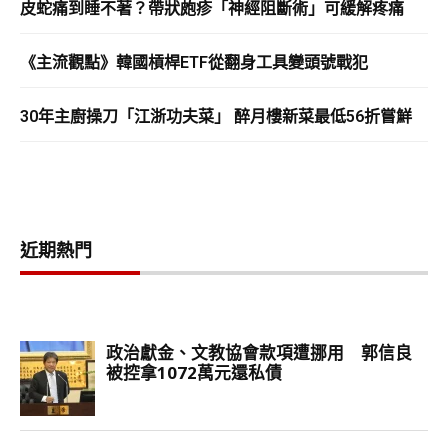
皮蛇痛到睡不著？帶狀皰疹「神經阻斷術」可緩解疼痛
《主流觀點》韓國槓桿ETF從翻身工具變頭號戰犯
30年主廚操刀「江浙功夫菜」 醉月樓新菜最低56折嘗鮮
近期熱門