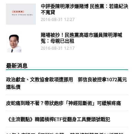
中評委陳明澤涉嫌賭博 民進黨：若違紀決
不寬貸
2016-08-31 12:27
賭場被抄！民進黨高雄市議員陳明澤喊
冤：母親已出租
2016-08-31 12:17
最新消息
政治獻金、文教協會款項遭挪用 郭信良被控拿1072萬元
還私債
皮蛇痛到睡不著？帶狀皰疹「神經阻斷術」可緩解疼痛
《主流觀點》韓國槓桿ETF從翻身工具變頭號戰犯