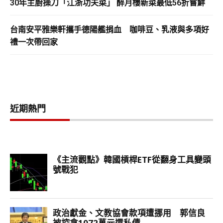
30年主廚操刀「江浙功夫菜」 醉月樓新菜最低56折嘗鮮
台南安平雅樂軒攜手德陽艦捐血 咖啡豆、乳液與多項好
禮一次帶回家
近期熱門