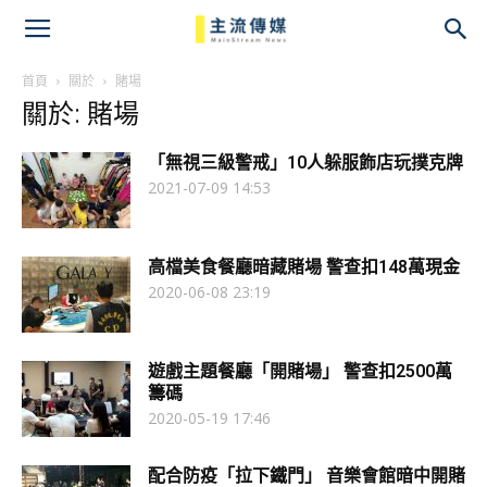
主
流
首頁
關於
賭場
關於: 賭場
傳
「無視三級警戒」10人躲服飾店玩撲克牌
媒
2021-07-09 14:53
高檔美食餐廳暗藏賭場 警查扣148萬現金
2020-06-08 23:19
遊戲主題餐廳「開賭場」 警查扣2500萬
籌碼
2020-05-19 17:46
配合防疫「拉下鐵門」 音樂會館暗中開賭