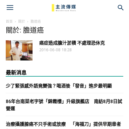
主
流
首頁
關於
膽道癌
關於: 膽道癌
傳
癌症造成膽汁淤積 不處理恐休克
媒
2016-06-08 18:28
最新消息
少了緊張感外語竟變強？喝酒後「發音」進步最明顯
86年台南菜老字號「錦霞樓」升級旗艦店 南紡8月8日試
營運
治療攝護腺癌不只手術或放療 「海福刀」提供早期患者