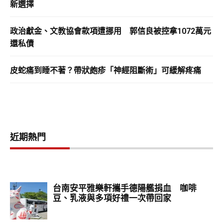
新選擇
政治獻金、文教協會款項遭挪用 郭信良被控拿1072萬元
還私債
皮蛇痛到睡不著？帶狀皰疹「神經阻斷術」可緩解疼痛
近期熱門