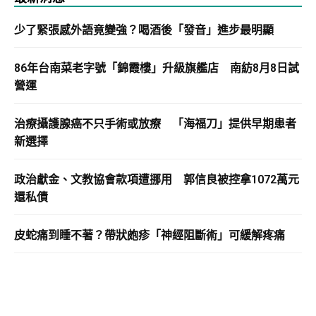
少了緊張感外語竟變強？喝酒後「發音」進步最明顯
86年台南菜老字號「錦霞樓」升級旗艦店 南紡8月8日試
營運
治療攝護腺癌不只手術或放療 「海福刀」提供早期患者
新選擇
政治獻金、文教協會款項遭挪用 郭信良被控拿1072萬元
還私債
皮蛇痛到睡不著？帶狀皰疹「神經阻斷術」可緩解疼痛