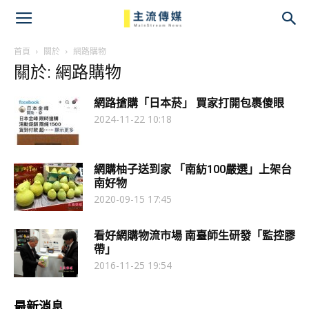
主
流
首頁
關於
網路購物
關於: 網路購物
傳
網路搶購「日本菸」 買家打開包裹傻眼
媒
2024-11-22 10:18
網購柚子送到家 「南紡100嚴選」上架台
南好物
2020-09-15 17:45
看好網購物流市場 南臺師生研發「監控膠
帶」
2016-11-25 19:54
最新消息