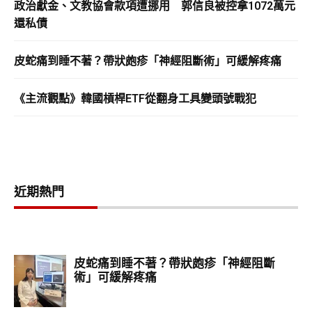
政治獻金、文教協會款項遭挪用 郭信良被控拿1072萬元
還私債
皮蛇痛到睡不著？帶狀皰疹「神經阻斷術」可緩解疼痛
《主流觀點》韓國槓桿ETF從翻身工具變頭號戰犯
近期熱門