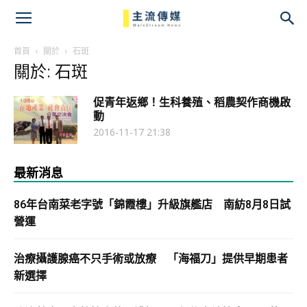
主
流
首頁
關於
石斑
關於: 石斑
傳
促青年返鄉！生科養殖、稻農契作商機啟
媒
動
2016-11-17 21:38
最新消息
86年台南菜老字號「錦霞樓」升級旗艦店 南紡8月8日試
營運
治療攝護腺癌不只手術或放療 「海福刀」提供早期患者
新選擇