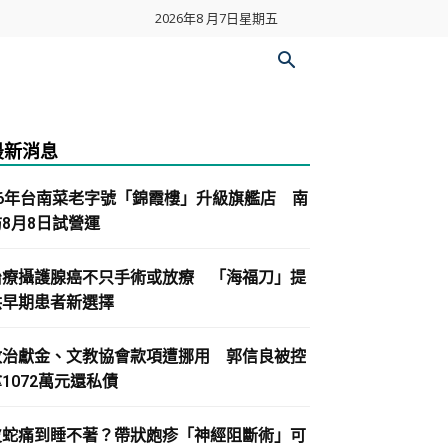
2026年8 月7日星期五
最新消息
86年台南菜老字號「錦霞樓」升級旗艦店 南
紡8月8日試營運
治療攝護腺癌不只手術或放療 「海福刀」提
供早期患者新選擇
政治獻金、文教協會款項遭挪用 郭信良被控
1072萬元還私債
皮蛇痛到睡不著？帶狀皰疹「神經阻斷術」可