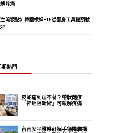
緩解疼痛
《主流觀點》韓國槓桿ETF從翻身工具變頭號
戰犯
近期熱門