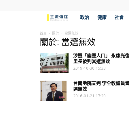
主
政治
健康
社會
流
首頁
關於
當選無效
關於: 當選無效
傳
涉遷「幽靈人口」 永康光
媒
里長被判當選無效
2019-10-30 15:33
台南地院宣判 李全教議員
選無效
2016-01-21 17:20