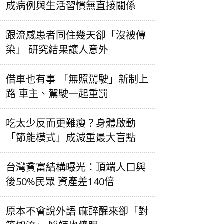
成病例與生活習慣無直接關係
跟流感患者同住幾天卻「沒被傳
染」 研究結果讓人意外
借車也有事 「無照駕駛」新制上
路 車主、駕駛一起重罰
吃太少反而更難瘦？身體啟動
「節能模式」成減重最大盲點
台灣貧富結構曝光：頂端人口與
後50%民眾 資產差140倍
原本不會說外語 麻醉醒來卻「對