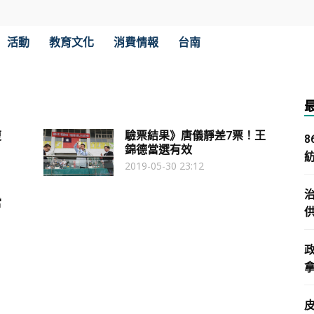
活動
教育文化
消費情報
台南
復
驗票結果》唐儀靜差7票！王
錦德當選有效
2019-05-30 23:12
當
拿