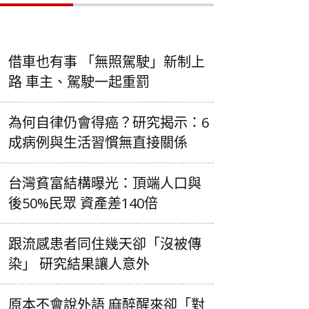
借車也有事 「無照駕駛」新制上
路 車主、駕駛一起重罰
為何自律仍會得癌？研究揭示：6
成病例與生活習慣無直接關係
台灣貧富結構曝光：頂端人口與
後50%民眾 資產差140倍
跟流感患者同住幾天卻「沒被傳
染」 研究結果讓人意外
原本不會說外語 麻醉醒來卻「對