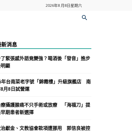
2026年8 月8日星期六
最新消息
少了緊張感外語竟變強？喝酒後「發音」進步
最明顯
86年台南菜老字號「錦霞樓」升級旗艦店 南
紡8月8日試營運
治療攝護腺癌不只手術或放療 「海福刀」提
供早期患者新選擇
政治獻金、文教協會款項遭挪用 郭信良被控