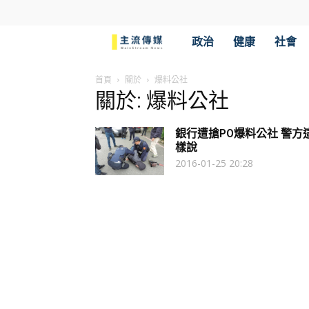
主
政治
健康
社會
流
首頁
關於
爆料公社
關於: 爆料公社
傳
銀行遭搶PO爆料公社 警方
媒
樣說
2016-01-25 20:28