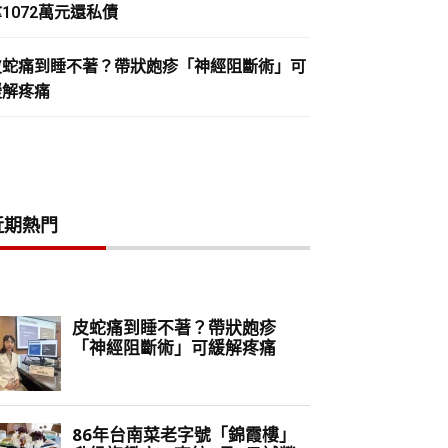
1072萬元還私債
皮蛇痛到睡不著？帶狀皰疹「神經阻斷術」可
緩解疼痛
近期熱門