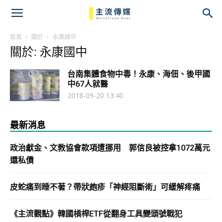
主
流
首頁
關於
永康國中
關於: 永康國中
傳
台南集體食物中毒！永康、海佃、後甲國
媒
中67人就醫
2018-09-20 13:40
最新消息
政治獻金、文教協會款項遭挪用 郭信良被控拿1072萬元
還私債
皮蛇痛到睡不著？帶狀皰疹「神經阻斷術」可緩解疼痛
《主流觀點》韓國槓桿ETF從翻身工具變頭號戰犯