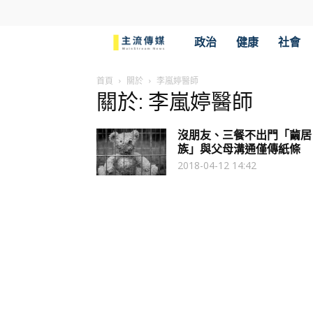
主
政治
健康
社會
流
首頁
關於
李嵐婷醫師
關於: 李嵐婷醫師
傳
沒朋友、三餐不出門「繭居
媒
族」與父母溝通僅傳紙條
2018-04-12 14:42