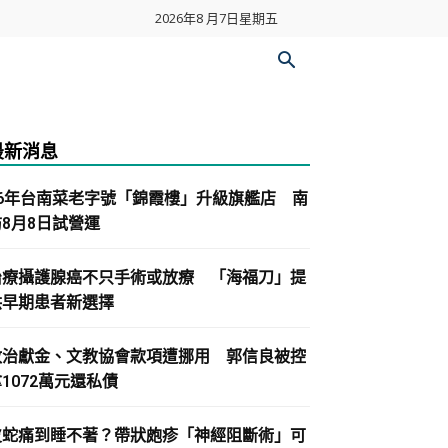
2026年8 月7日星期五
最新消息
86年台南菜老字號「錦霞樓」升級旗艦店 南
紡8月8日試營運
治療攝護腺癌不只手術或放療 「海福刀」提
供早期患者新選擇
政治獻金、文教協會款項遭挪用 郭信良被控
1072萬元還私債
皮蛇痛到睡不著？帶狀皰疹「神經阻斷術」可