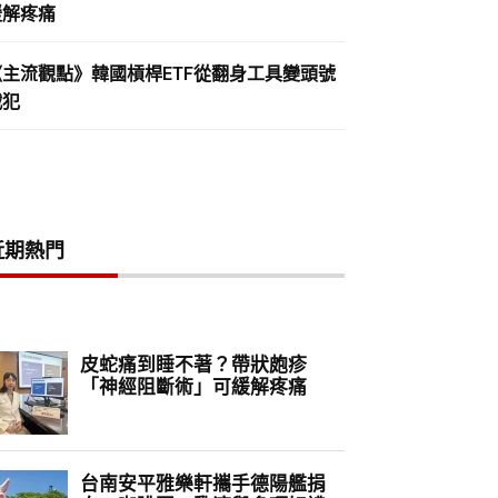
緩解疼痛
《主流觀點》韓國槓桿ETF從翻身工具變頭號
戰犯
近期熱門