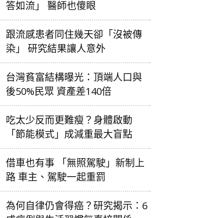
答如流」 醫師也傻眼
跟流感患者同住幾天卻「沒被傳
染」 研究結果讓人意外
台灣貧富結構曝光：頂端人口與
後50%民眾 資產差140倍
吃太少反而更難瘦？身體啟動
「節能模式」成減重最大盲點
借車也有事 「無照駕駛」新制上
路 車主、駕駛一起重罰
為何自律仍會得癌？研究揭示：6