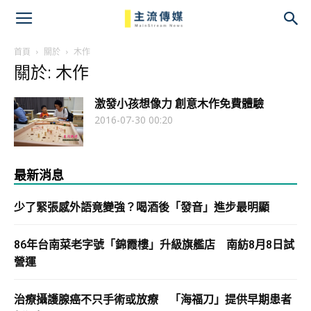
主
流
首頁
關於
木作
關於: 木作
傳
激發小孩想像力 創意木作免費體驗
媒
2016-07-30 00:20
最新消息
少了緊張感外語竟變強？喝酒後「發音」進步最明顯
86年台南菜老字號「錦霞樓」升級旗艦店 南紡8月8日試
營運
治療攝護腺癌不只手術或放療 「海福刀」提供早期患者