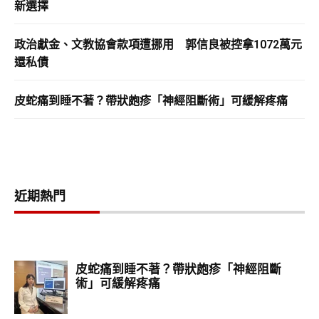
新選擇
政治獻金、文教協會款項遭挪用 郭信良被控拿1072萬元
還私債
皮蛇痛到睡不著？帶狀皰疹「神經阻斷術」可緩解疼痛
近期熱門